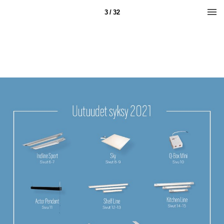
3 / 32