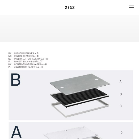
2 / 52