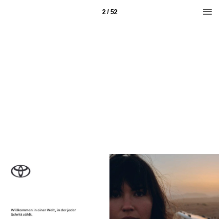
2 / 52