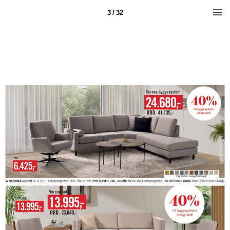
3 / 32