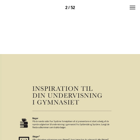
2 / 52