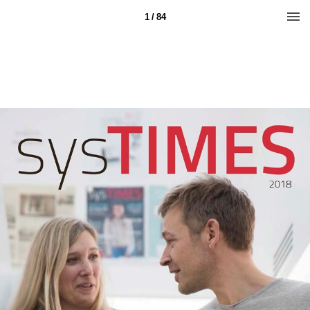
1 / 84