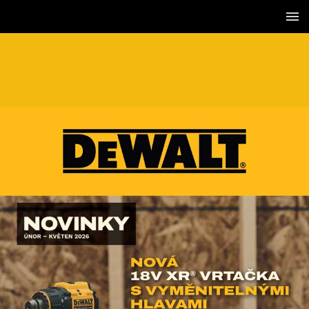
1 / 76