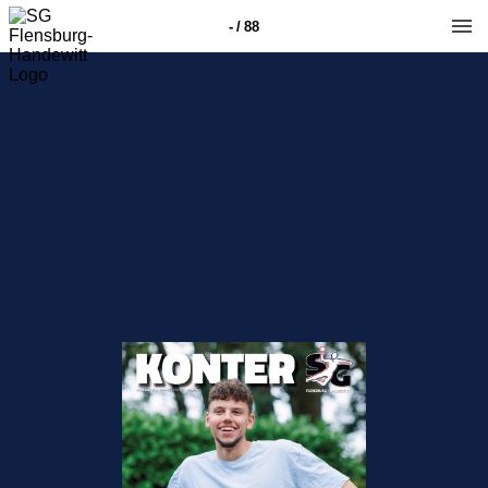
- / 88