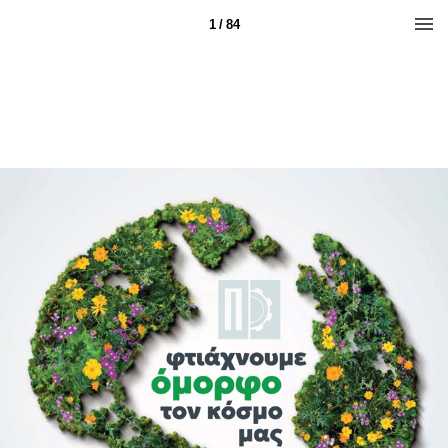
1 / 84