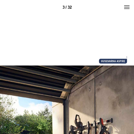
3 / 32