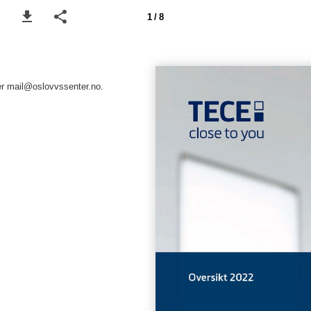
1 / 8
er mail@oslovvssenter.no.