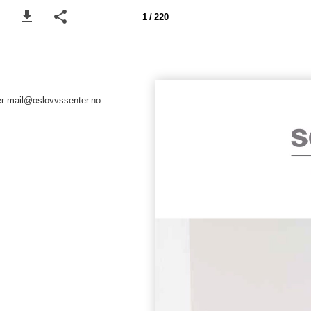
1 / 220
er mail@oslovvssenter.no.