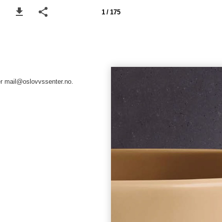
1 / 175
er mail@oslovvssenter.no.