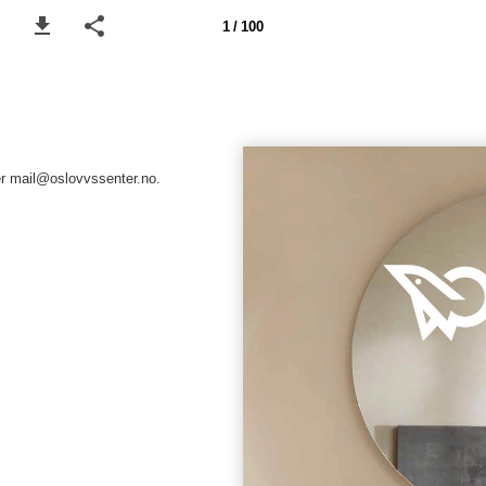
1 / 100
er mail@oslovvssenter.no.