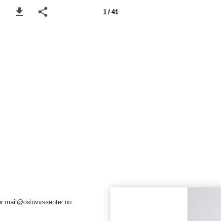
1 / 41
er mail@oslovvssenter.no.