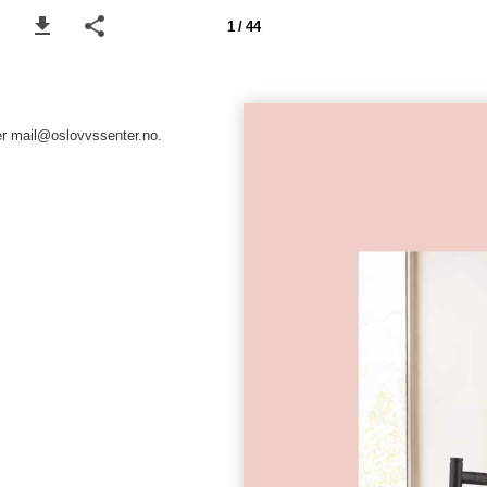
1 / 44
er mail@oslovvssenter.no.