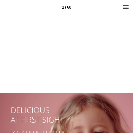
1 / 68