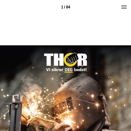
1 / 84