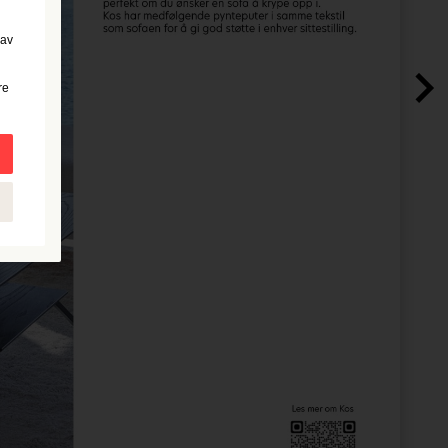
 av
re
de
r