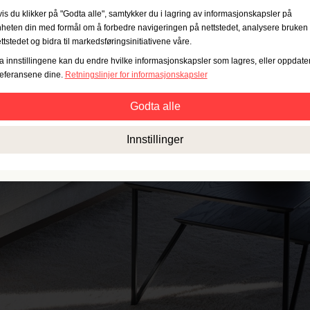
is du klikker på "Godta alle", samtykker du i lagring av informasjonskapsler på
heten din med formål om å forbedre navigeringen på nettstedet, analysere bruken
ttstedet og bidra til markedsføringsinitiativene våre.
a innstillingene kan du endre hvilke informasjonskapsler som lagres, eller oppdate
eferansene dine.
Retningslinjer for informasjonskapsler
Godta alle
Strengt nødvendig:
Disse informasjonskapslene er essensielle for grunnleggen
Innstillinger
funksjonalitet som navigering, tilgang til sikret innhold og å huske innholdet i
handlekurven din mens du er inne på nettstedet.
Ytelse:
Disse informasjonskapslene lar oss telle antall besøk og trafikkilder samt
hvordan nettstedet brukes. Dette brukes til å øke ytelsen. All informasjon
sammenstilles og er derfor anonym.
Funksjonalitet:
Disse informasjonskapslene lar nettstedet tilby bedre funksjoner
og personlige alternativer. Eksempel: valg av skriftstørrelse osv.
Annonser:
Disse informasjonskapslene brukes for å vise annonser som er mer
relevante for deg og dine interesser. De lagrer ikke personlig informasjon, men e
basert på nettleserhistorikken din.