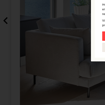
Hv
en
ne
Vi
pr