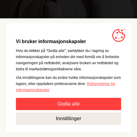
Vi bruker informasjonskapsler
Hvis du klikker på "Godta alle", samtykker du i lagring av
informasjonskapsler på enheten din med formål om å forbedre
navigeringen på nettstedet, analysere bruken av nettstedet og
bidra til markedsføringsinitiativene våre.
Via innstillingene kan du endre hvilke informasjonskapsler som
lagres, eller oppdatere preferansene dine.
Retningslinjer for
informasjonskapsler
Godta alle
Strengt nødvendig:
Disse informasjonskapslene er
Innstillinger
essensielle for grunnleggende funksjonalitet som
navigering, tilgang til sikret innhold og å huske innholdet i
handlekurven din mens du er inne på nettstedet.