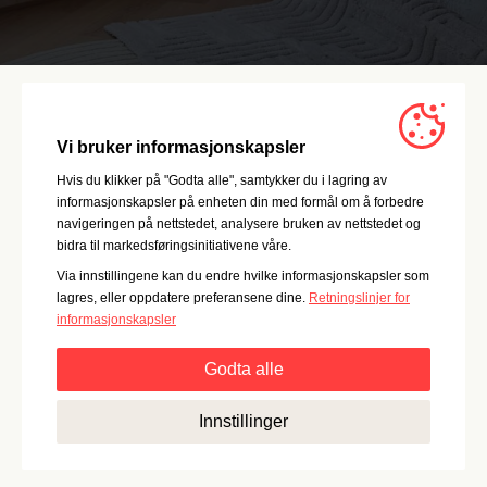
Vi bruker informasjonskapsler
Hvis du klikker på "Godta alle", samtykker du i lagring av
informasjonskapsler på enheten din med formål om å forbedre
navigeringen på nettstedet, analysere bruken av nettstedet og
bidra til markedsføringsinitiativene våre.
Via innstillingene kan du endre hvilke informasjonskapsler som
lagres, eller oppdatere preferansene dine.
Retningslinjer for
informasjonskapsler
Godta alle
Strengt nødvendig:
Disse informasjonskapslene er
Innstillinger
essensielle for grunnleggende funksjonalitet som
navigering, tilgang til sikret innhold og å huske innholdet i
handlekurven din mens du er inne på nettstedet.