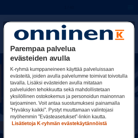
1 / 40
Parempaa palvelua
evästeiden avulla
K-ryhmä kumppaneineen käyttää palveluissaan
evästeitä, joiden avulla palvelumme toimivat toivotulla
tavalla. Lisäksi evästeiden avulla mitataan
palveluiden tehokkuutta sekä mahdollistetaan
yksilöllinen ostokokemus ja personoidun mainonnan
tarjoaminen. Voit antaa suostumuksesi painamalla
”Hyväksy kaikki”. Pystyt muuttamaan valintojasi
myöhemmin ”Evästeasetukset”-linkin kautta.
Lisätietoja K-ryhmän evästekäytännöistä