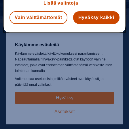
Lisää valintoja
Vain välttämättömät
Hyväksy kaikki
Käytämme evästeitä
Käytämme evästeitä käyttökokemuksesi parantamiseen.
Napsauttamalla ”Hyväksy”-painiketta otat käyttöön vain ne
evästeet, jotka ovat ehdottoman välttämättömiä verkkosivuston
toiminnan kannalta.
Voit muuttaa asetuksista, mitkä evästeet ovat käytössä, tai
päivittää omat valintasi.
Hyväksy
Ehdottoman välttämättömiä:
Nämä evästeet ovat
Asetukset
välttämättömiä mahdollistamaan sellaiset perustoiminnot
kuin sivustolla liikkumisen, tietoturvatun sisällön
käyttöoikeudet ja ostoskorisi sisällön säilyttämisen