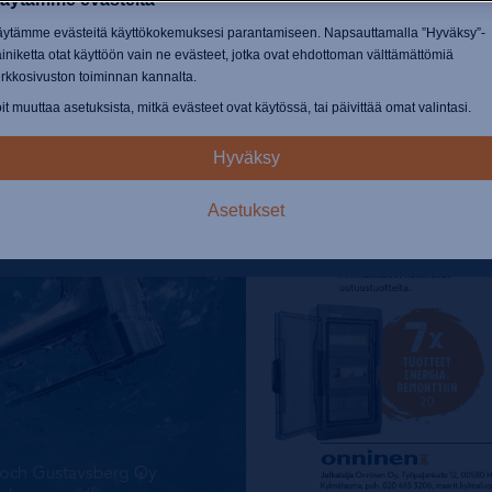
ytämme evästeitä käyttökokemuksesi parantamiseen. Napsauttamalla ”Hyväksy”-
iniketta otat käyttöön vain ne evästeet, jotka ovat ehdottoman välttämättömiä
rkkosivuston toiminnan kannalta.
it muuttaa asetuksista, mitkä evästeet ovat käytössä, tai päivittää omat valintasi.
Hyväksy
Ehdottoman välttämättömiä:
Nämä evästeet ovat välttämättömiä
Asetukset
mahdollistamaan sellaiset perustoiminnot kuin sivustolla liikkumisen, tietoturvat
sisällön käyttöoikeudet ja ostoskorisi sisällön säilyttämisen sivustolla vierailusi
ajan.
Suorituskyky:
Voimme näiden evästeiden avulla laskea vierailukerrat ja liikent
lähteet sekä tutkia, miten sivustoa käytetään. Tätä hyödynnetään suorituskyvyn
parantamiseksi. Kaikki tiedot ovat koostetietoja ja näin ollen nimettömiä.
Toimivuus:
Nämä evästeet sallivat verkkosivuston tarjota monipuolisempia
toimintoja ja henkilökohtaisia vaihtoehtoja, esim. fonttikoon valinnan jne.
Mainokset:
Näitä evästeitä käytetään tarjoamaan mainoksia, jotka sopivat
paremmin sinulle ja kiinnostuksenkohteisiisi. Ne eivät tallenna henkilötietoja, mu