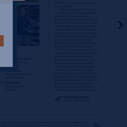
un
een
tta