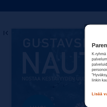
Parem
K-ryhmä 
palvelumm
palvelui
personoi
”Hyväksy
linkin kau
Lisää v
K