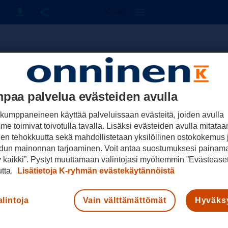
2-3 / 40
paa palvelua evästeiden avulla
kumppaneineen käyttää palveluissaan evästeitä, joiden avulla
e toimivat toivotulla tavalla. Lisäksi evästeiden avulla mitataa
den tehokkuutta sekä mahdollistetaan yksilöllinen ostokokemus 
dun mainonnan tarjoaminen. Voit antaa suostumuksesi painama
 kaikki”. Pystyt muuttamaan valintojasi myöhemmin ”Evästeaset
tta.
Lisätietoja K-ryhmän evästekäytännöistä
alintoja
Vain välttämättömät
Hyväksy
äytämme evästeitä