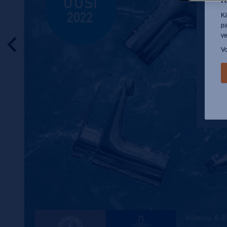
Kä
pa
ve
Vo