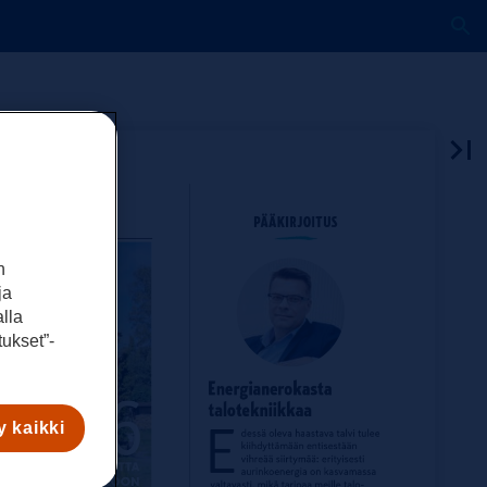
n
ja
lla
ukset”-
 kaikki