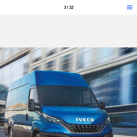
3 / 32