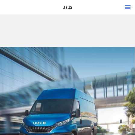
3 / 32