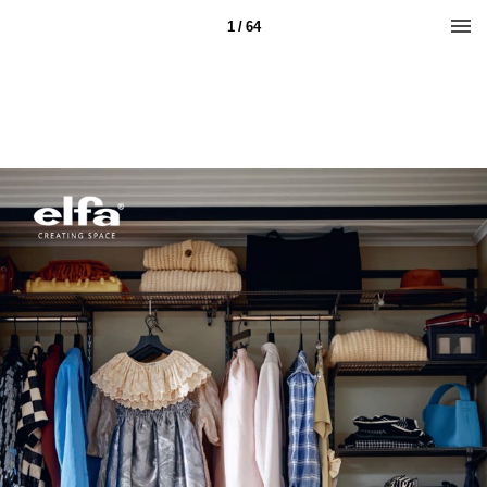
1 / 64