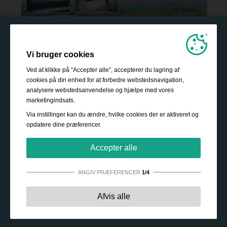
Vi bruger cookies
Ved at klikke på “Accepter alle”, accepterer du lagring af
cookies på din enhed for at forbedre webstedsnavigation,
analysere webstedsanvendelse og hjælpe med vores
marketingindsats.
Via instillinger kan du ændre, hvilke cookies der er aktiveret og
opdatere dine præferencer.
Accepter alle
ANGIV PRÆFERENCER
1/4
Strengt nødvendige:
Disse cookies er essentielle for at
Afvis alle
sikre grundlæggende funktionalitet såsom navigation,
adgang til sikret indhold samt at indkøbskurven husker
dine valg under dit ophold på webstedet.