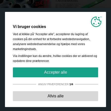
Vi bruger cookies
Ved at klikke på “Accepter alle”, accepterer du lagring af
cookies på din enhed for at forbedre webstedsnavigation,
analysere webstedsanvendelse og hjælpe med vores
marketingindsats.
Via instillinger kan du ændre, hvilke cookies der er aktiveret og
opdatere dine præferencer.
Accepter alle
ANGIV PRÆFERENCER
1/4
Strengt nødvendige:
Disse cookies er essentielle for at
Afvis alle
sikre grundlæggende funktionalitet såsom navigation,
adgang til sikret indhold samt at indkøbskurven husker
dine valg under dit ophold på webstedet.