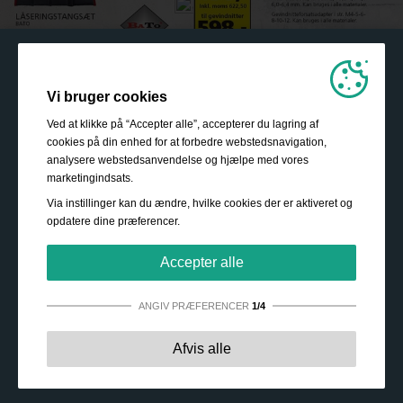
Vi bruger cookies
Ved at klikke på “Accepter alle”, accepterer du lagring af
cookies på din enhed for at forbedre webstedsnavigation,
analysere webstedsanvendelse og hjælpe med vores
marketingindsats.
Via instillinger kan du ændre, hvilke cookies der er aktiveret og
opdatere dine præferencer.
Accepter alle
ANGIV PRÆFERENCER
1/4
Strengt nødvendige:
Disse cookies er essentielle for at
Afvis alle
sikre grundlæggende funktionalitet såsom navigation,
adgang til sikret indhold samt at indkøbskurven husker
dine valg under dit ophold på webstedet.