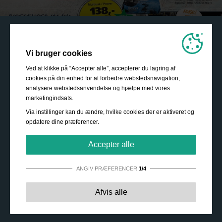
Vi bruger cookies
Ved at klikke på “Accepter alle”, accepterer du lagring af
cookies på din enhed for at forbedre webstedsnavigation,
analysere webstedsanvendelse og hjælpe med vores
marketingindsats.
Via instillinger kan du ændre, hvilke cookies der er aktiveret og
opdatere dine præferencer.
Accepter alle
ANGIV PRÆFERENCER
1/4
Strengt nødvendige:
Disse cookies er essentielle for at
Afvis alle
sikre grundlæggende funktionalitet såsom navigation,
adgang til sikret indhold samt at indkøbskurven husker
dine valg under dit ophold på webstedet.