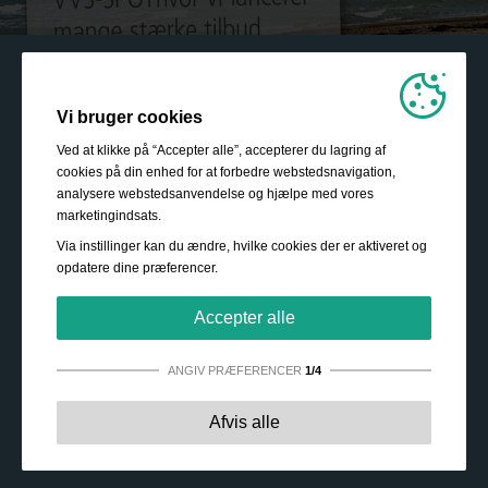
Vi bruger cookies
Ved at klikke på “Accepter alle”, accepterer du lagring af
cookies på din enhed for at forbedre webstedsnavigation,
analysere webstedsanvendelse og hjælpe med vores
marketingindsats.
Via instillinger kan du ændre, hvilke cookies der er aktiveret og
opdatere dine præferencer.
Accepter alle
ANGIV PRÆFERENCER
1/4
Strengt nødvendige:
Disse cookies er essentielle for at
Afvis alle
sikre grundlæggende funktionalitet såsom navigation,
adgang til sikret indhold samt at indkøbskurven husker
dine valg under dit ophold på webstedet.