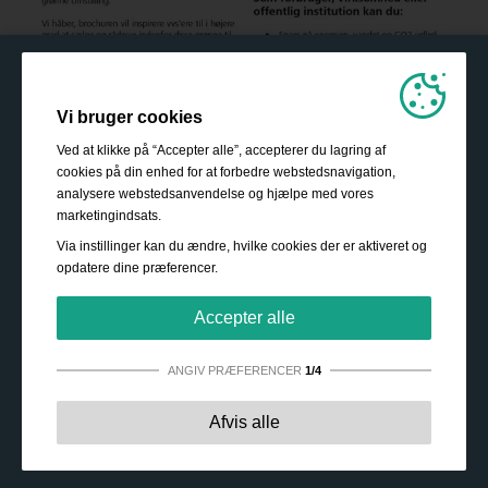
Vi bruger cookies
Ved at klikke på “Accepter alle”, accepterer du lagring af
cookies på din enhed for at forbedre webstedsnavigation,
analysere webstedsanvendelse og hjælpe med vores
marketingindsats.
Via instillinger kan du ændre, hvilke cookies der er aktiveret og
opdatere dine præferencer.
Accepter alle
ANGIV PRÆFERENCER
1/4
Strengt nødvendige:
Disse cookies er essentielle for at
Afvis alle
sikre grundlæggende funktionalitet såsom navigation,
adgang til sikret indhold samt at indkøbskurven husker
dine valg under dit ophold på webstedet.