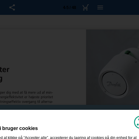
4-5 / 48
i bruger cookies
d at klikke på “Accepter alle”, accepterer du lagring af cookies på din enhed for at