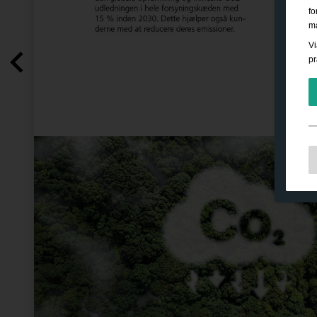
fo
ma
Vi
pr