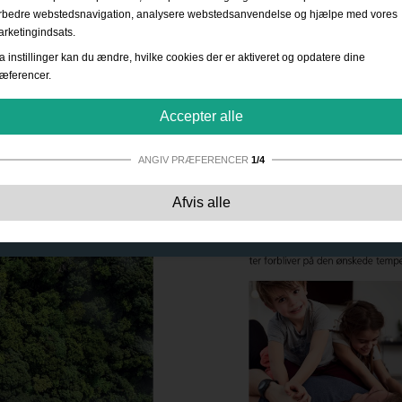
rbedre webstedsnavigation, analysere webstedsanvendelse og hjælpe med vores
rketingindsats.
a instillinger kan du ændre, hvilke cookies der er aktiveret og opdatere dine
æferencer.
Accepter alle
ANGIV PRÆFERENCER
1/4
Strengt nødvendige:
Disse cookies er essentielle for at sikre grundlæggende
Afvis alle
funktionalitet såsom navigation, adgang til sikret indhold samt at indkøbskurven
husker dine valg under dit ophold på webstedet.
Ydevene:
Disse cookies giver os mulighed for at tælle besøg og trafikkilder såve
som hvordan webstedet bruges. Dette bruges til at forbedre ydelsen. Al informati
er akkumuleret og derfor anonym.
Funktionalitet:
Disse cookies giver websitet mulighed for at tilbyde forbedrede
personlige indstillinger. F.eks. valg af tekststørrelse osv.
Reklame:
Disse cookies bruges til at levere annoncer, der er mere relevante for
dig og dine interesser. De opbevarer ikke personlige oplysninger, men er basere