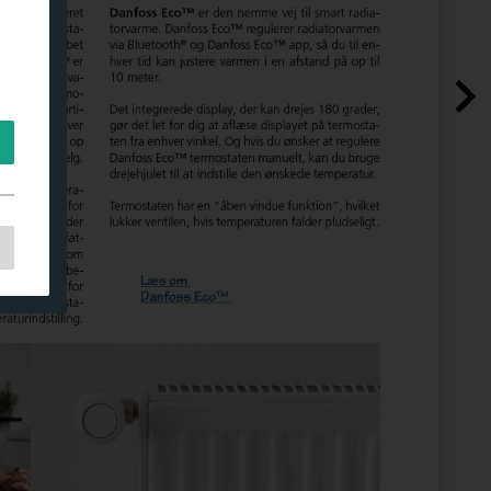
l
on
t