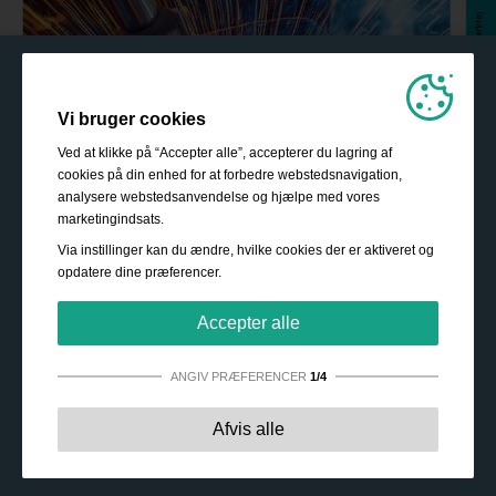
Vi bruger cookies
Ved at klikke på “Accepter alle”, accepterer du lagring af
cookies på din enhed for at forbedre webstedsnavigation,
analysere webstedsanvendelse og hjælpe med vores
marketingindsats.
Via instillinger kan du ændre, hvilke cookies der er aktiveret og
opdatere dine præferencer.
Accepter alle
ANGIV PRÆFERENCER
1/4
Strengt nødvendige:
Disse cookies er essentielle for at
Afvis alle
sikre grundlæggende funktionalitet såsom navigation,
adgang til sikret indhold samt at indkøbskurven husker
dine valg under dit ophold på webstedet.