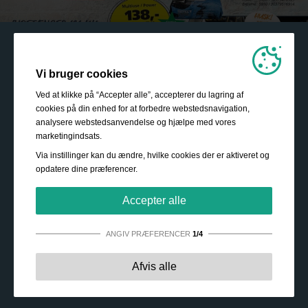
Vi bruger cookies
Ved at klikke på “Accepter alle”, accepterer du lagring af
cookies på din enhed for at forbedre webstedsnavigation,
analysere webstedsanvendelse og hjælpe med vores
marketingindsats.
Via instillinger kan du ændre, hvilke cookies der er aktiveret og
opdatere dine præferencer.
Accepter alle
ANGIV PRÆFERENCER
1/4
Strengt nødvendige:
Disse cookies er essentielle for at
Afvis alle
sikre grundlæggende funktionalitet såsom navigation,
adgang til sikret indhold samt at indkøbskurven husker
dine valg under dit ophold på webstedet.