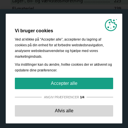
Vi bruger cookies
Ved at klikke på “Accepter alle”, accepterer du lagring af
cookies på din enhed for at forbedre webstedsnavigation,
analysere webstedsanvendelse og hjælpe med vores
marketingindsats.
Via instillinger kan du ændre, hvilke cookies der er aktiveret og
opdatere dine præferencer.
Accepter alle
ANGIV PRÆFERENCER
1/4
Strengt nødvendige:
Disse cookies er essentielle for at
Afvis alle
sikre grundlæggende funktionalitet såsom navigation,
adgang til sikret indhold samt at indkøbskurven husker
dine valg under dit ophold på webstedet.