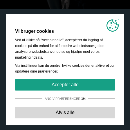
Vi bruger cookies
Ved at klikke på “Accepter alle”, accepterer du lagring af
cookies på din enhed for at forbedre webstedsnavigation,
analysere webstedsanvendelse og hjælpe med vores
marketingindsats.
Via instillinger kan du ændre, hvilke cookies der er aktiveret og
opdatere dine præferencer.
Accepter alle
ANGIV PRÆFERENCER
1/4
Strengt nødvendige:
Disse cookies er essentielle for at
Afvis alle
sikre grundlæggende funktionalitet såsom navigation,
adgang til sikret indhold samt at indkøbskurven husker
dine valg under dit ophold på webstedet.