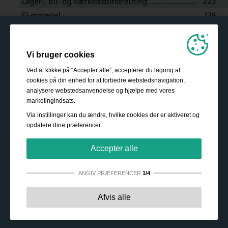
Vi bruger cookies
Ved at klikke på “Accepter alle”, accepterer du lagring af
cookies på din enhed for at forbedre webstedsnavigation,
analysere webstedsanvendelse og hjælpe med vores
marketingindsats.
Via instillinger kan du ændre, hvilke cookies der er aktiveret og
opdatere dine præferencer.
Accepter alle
ANGIV PRÆFERENCER
1/4
Strengt nødvendige:
Disse cookies er essentielle for at
Afvis alle
sikre grundlæggende funktionalitet såsom navigation,
adgang til sikret indhold samt at indkøbskurven husker
dine valg under dit ophold på webstedet.