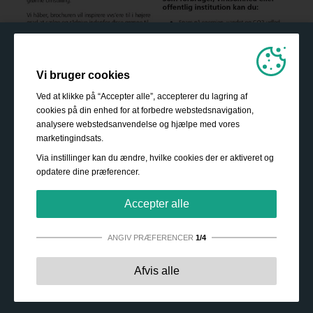
Vi bruger cookies
Ved at klikke på “Accepter alle”, accepterer du lagring af
cookies på din enhed for at forbedre webstedsnavigation,
analysere webstedsanvendelse og hjælpe med vores
marketingindsats.
Via instillinger kan du ændre, hvilke cookies der er aktiveret og
opdatere dine præferencer.
Accepter alle
ANGIV PRÆFERENCER
1/4
Strengt nødvendige:
Disse cookies er essentielle for at
Afvis alle
sikre grundlæggende funktionalitet såsom navigation,
adgang til sikret indhold samt at indkøbskurven husker
dine valg under dit ophold på webstedet.