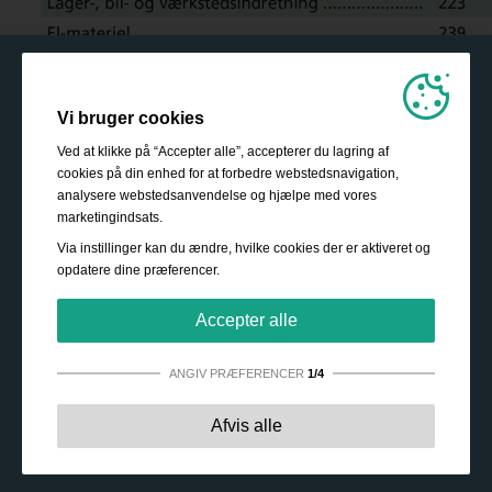
Vi bruger cookies
Ved at klikke på “Accepter alle”, accepterer du lagring af
cookies på din enhed for at forbedre webstedsnavigation,
analysere webstedsanvendelse og hjælpe med vores
marketingindsats.
Via instillinger kan du ændre, hvilke cookies der er aktiveret og
opdatere dine præferencer.
Accepter alle
ANGIV PRÆFERENCER
1/4
Strengt nødvendige:
Disse cookies er essentielle for at
Afvis alle
sikre grundlæggende funktionalitet såsom navigation,
adgang til sikret indhold samt at indkøbskurven husker
dine valg under dit ophold på webstedet.