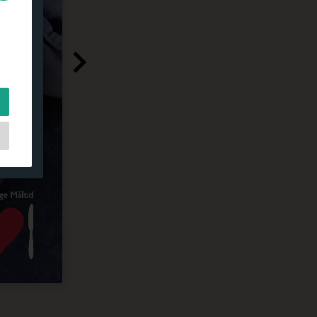
l
on
t