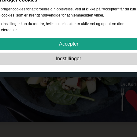
 bruger cookies for at forbedre din oplevelse. Ved at klikke på "Accepter" får du kun
 cookies, som er strengt nødvendige for at hjemmesiden virker.
a instillinger kan du ændre, hvilke cookies der er aktiveret og opdatere dine
æferencer.
Accepter
Strengt nødvendige:
Disse cookies er essentielle for at sikre grundlæggende
Indstillinger
funktionalitet såsom navigation, adgang til sikret indhold samt at indkøbskurven
husker dine valg under dit ophold på webstedet.
Ydevene:
Disse cookies giver os mulighed for at tælle besøg og trafikkilder såve
som hvordan webstedet bruges. Dette bruges til at forbedre ydelsen. Al informati
er akkumuleret og derfor anonym.
Funktionalitet:
Disse cookies giver websitet mulighed for at tilbyde forbedrede
personlige indstillinger. F.eks. valg af tekststørrelse osv.
Reklame:
Disse cookies bruges til at levere annoncer, der er mere relevante for
dig og dine interesser. De opbevarer ikke personlige oplysninger, men er basere
på din browserhistorik.