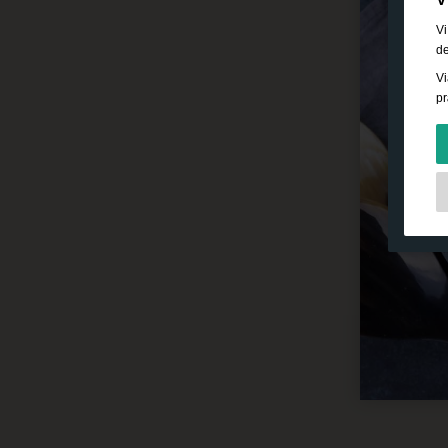
Vi
de
Vi
pr