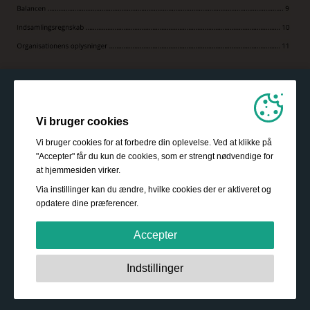
Vi bruger cookies
Vi bruger cookies for at forbedre din oplevelse. Ved at klikke på
"Accepter" får du kun de cookies, som er strengt nødvendige for
at hjemmesiden virker.
Via instillinger kan du ændre, hvilke cookies der er aktiveret og
opdatere dine præferencer.
Accepter
Strengt nødvendige:
Disse cookies er essentielle for at
Indstillinger
sikre grundlæggende funktionalitet såsom navigation,
adgang til sikret indhold samt at indkøbskurven husker
dine valg under dit ophold på webstedet.