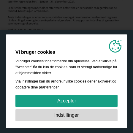
Vi bruger cookies
Vi bruger cookies for at forbedre din oplevelse. Ved at klikke på
"Accepter" får du kun de cookies, som er strengt nødvendige for
at hjemmesiden virker.
Via instillinger kan du ændre, hvilke cookies der er aktiveret og
opdatere dine præferencer.
Accepter
Strengt nødvendige:
Disse cookies er essentielle for at
Indstillinger
sikre grundlæggende funktionalitet såsom navigation,
adgang til sikret indhold samt at indkøbskurven husker
dine valg under dit ophold på webstedet.