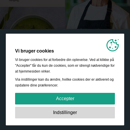
Vi bruger cookies
Vi bruger cookies for at forbedre din oplevelse. Ved at klikke på
"Accepter" får du kun de cookies, som er strengt nødvendige for
at hjemmesiden virker.
Via instillinger kan du ændre, hvilke cookies der er aktiveret og
opdatere dine præferencer.
Accepter
Strengt nødvendige:
Disse cookies er essentielle for at
Indstillinger
sikre grundlæggende funktionalitet såsom navigation,
adgang til sikret indhold samt at indkøbskurven husker
dine valg under dit ophold på webstedet.