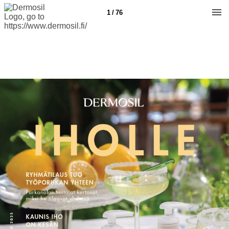
1 / 76