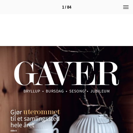
1 / 84