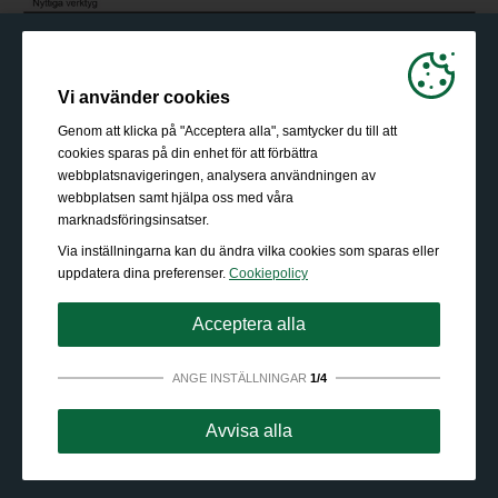
Vi använder cookies
Genom att klicka på "Acceptera alla", samtycker du till att
cookies sparas på din enhet för att förbättra
webbplatsnavigeringen, analysera användningen av
webbplatsen samt hjälpa oss med våra
marknadsföringsinsatser.
Via inställningarna kan du ändra vilka cookies som sparas eller
uppdatera dina preferenser.
Cookiepolicy
Acceptera alla
ANGE INSTÄLLNINGAR
1/4
Absolut nödvändigt:
Dessa cookies behövs för att
Avvisa alla
möjliggöra grundläggande funktioner som navigering, att
ge tillgång till säkert innehåll och behålla ditt
varukorgsinnehåll under vistelsen på webbplatsen.