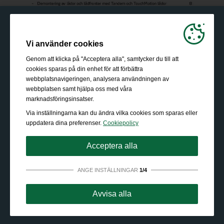
Vi använder cookies
Genom att klicka på "Acceptera alla", samtycker du till att
cookies sparas på din enhet för att förbättra
webbplatsnavigeringen, analysera användningen av
webbplatsen samt hjälpa oss med våra
marknadsföringsinsatser.
Via inställningarna kan du ändra vilka cookies som sparas eller
uppdatera dina preferenser.
Cookiepolicy
Acceptera alla
ANGE INSTÄLLNINGAR
1/4
Absolut nödvändigt:
Dessa cookies behövs för att
Avvisa alla
möjliggöra grundläggande funktioner som navigering, att
ge tillgång till säkert innehåll och behålla ditt
varukorgsinnehåll under vistelsen på webbplatsen.