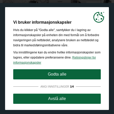
Vi bruker informasjonskapsler
Hvis du klikker på "Godta alle", samtykker du i lagring av
informasjonskapsler på enheten din med formål om å forbedre
navigeringen på nettstedet, analysere bruken av nettstedet og
bidra til markedsføringsinitiativene våre.
Via innstillingene kan du endre hvilke informasjonskapsler som
lagres, eller oppdatere preferansene dine.
Retningslinjer for
informasjonskapsler
Godta alle
ANGI INNSTILLINGER
1/4
Strengt nødvendig:
Disse informasjonskapslene er
Avslå alle
essensielle for grunnleggende funksjonalitet som
navigering, tilgang til sikret innhold og å huske innholdet i
handlekurven din mens du er inne på nettstedet.