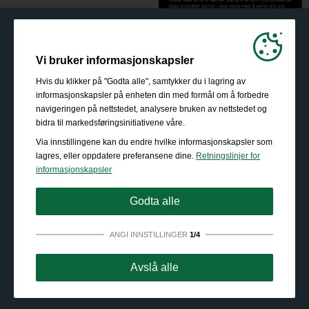
Vi bruker informasjonskapsler
Hvis du klikker på "Godta alle", samtykker du i lagring av
informasjonskapsler på enheten din med formål om å forbedre
navigeringen på nettstedet, analysere bruken av nettstedet og
bidra til markedsføringsinitiativene våre.
Via innstillingene kan du endre hvilke informasjonskapsler som
lagres, eller oppdatere preferansene dine.
Retningslinjer for
informasjonskapsler
Godta alle
ANGI INNSTILLINGER
1/4
Strengt nødvendig:
Disse informasjonskapslene er
Avslå alle
essensielle for grunnleggende funksjonalitet som
navigering, tilgang til sikret innhold og å huske innholdet i
handlekurven din mens du er inne på nettstedet.